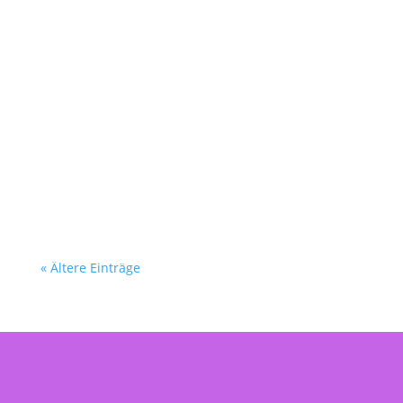
Heike Espeter
Wolkensommer Sommerwolken in der Hitze Ein
wenig blau. Ein wenig Grau. Viel Weiß. Wolken
scheinen zu verschwimmen. Sehne mich ins
kalte Wasser. Ein...
« Ältere Einträge