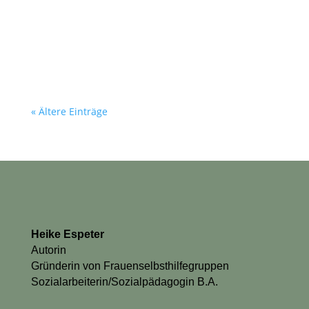
wünsche mir ein intensives. Eines mit Ruhe
und mit Aufbruch. Mit blauen Tagen und mit
Himmeln wie diesem....
« Ältere Einträge
Heike Espeter
Autorin
Gründerin von Frauenselbsthilfegruppen
Sozialarbeiterin/Sozialpädagogin B.A.