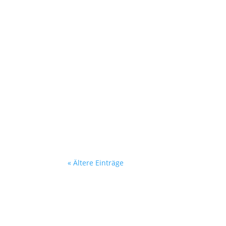
Heike Espeter
Viele Jahre schon schreibe ich meine Ged
vielleicht...
« Ältere Einträge