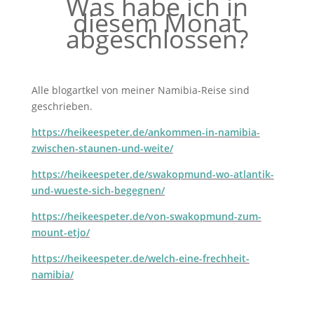
Was habe ich in
diesem Monat
abgeschlossen?
Alle blogartkel von meiner Namibia-Reise sind
geschrieben.
https://heikeespeter.de/ankommen-in-namibia-
zwischen-staunen-und-weite/
https://heikeespeter.de/swakopmund-wo-atlantik-
und-wueste-sich-begegnen/
https://heikeespeter.de/von-swakopmund-zum-
mount-etjo/
https://heikeespeter.de/welch-eine-frechheit-
namibia/