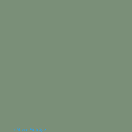
Heike Espeter
Dieser Monat hat sich angefühlt wie zwei
Monate in einem: Beruflich war er es sehr
intensiv und fordernd. Es gab Tage, an denen
ich abends einfach...
« Ältere Einträge