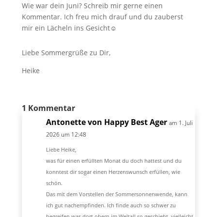
Wie war dein Juni? Schreib mir gerne einen
Kommentar. Ich freu mich drauf und du zauberst
mir ein Lächeln ins Gesicht☺
Liebe Sommergrüße zu Dir,
Heike
1 Kommentar
Antonette von Happy Best Ager
am 1. Juli
2026 um 12:48
Liebe Heike,
was für einen erfüllten Monat du doch hattest und du
konntest dir sogar einen Herzenswunsch erfüllen, wie
schön.
Das mit dem Vorstellen der Sommersonnenwende, kann
ich gut nachempfinden. Ich finde auch so schwer zu
begreifen was dort obern im Weltall so geschieht, vielleicht