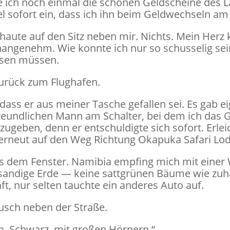
e ich noch einmal die schönen Geldscheine des La
iel sofort ein, dass ich ihn beim Geldwechseln a
aute auf den Sitz neben mir. Nichts. Mein Herz 
nangenehm. Wie konnte ich nur so schusselig sei
ssen müssen.
urück zum Flughafen.
dass er aus meiner Tasche gefallen sei. Es gab e
 freundlichen Mann am Schalter, bei dem ich das 
zugeben, denn er entschuldigte sich sofort. Erlei
rneut auf den Weg Richtung Okapuka Safari Lod
s dem Fenster. Namibia empfing mich mit einer W
 sandige Erde — keine sattgrünen Bäume wie zuhau
, nur selten tauchte ein anderes Auto auf.
Busch neben der Straße.
n. Schwarz, mit großen Hörnern.“