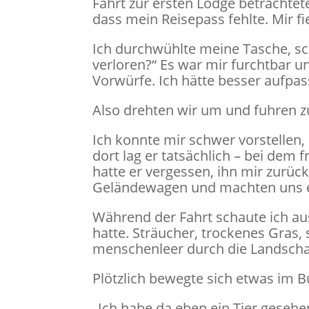
Fahrt zur ersten Lodge betrachtet
dass mein Reisepass fehlte. Mir f
Ich durchwühlte meine Tasche, sch
verloren?“ Es war mir furchtbar u
Vorwürfe. Ich hätte besser aufpa
Also drehten wir um und fuhren z
Ich konnte mir schwer vorstellen, 
dort lag er tatsächlich – bei dem
hatte er vergessen, ihn mir zurück
Geländewagen und machten uns e
Während der Fahrt schaute ich au
hatte. Sträucher, trockenes Gras,
menschenleer durch die Landschaft
Plötzlich bewegte sich etwas im 
„Ich habe da eben ein Tier gesehe