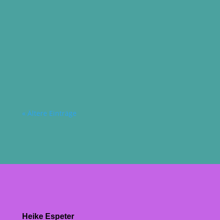
Heike Espeter
Nachmittagswolken. Welch ein schöner
Anblick. Ich frage mich, ob es meine
Lieblingswolken sind. Sitze auf meinem
Fahrrad, halte kurz inne und...
« Ältere Einträge
Heike Espeter