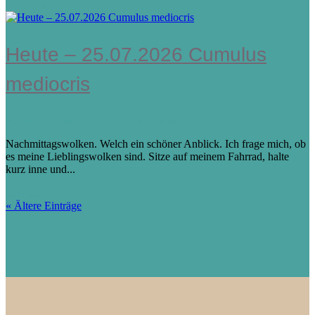
mehr lesen
Heute – 25.07.2026 Cumulus
mediocris
von
Heike Espeter
|
26. Juli 2026
|
Himmelsjournal
Nachmittagswolken. Welch ein schöner Anblick. Ich frage mich, ob
es meine Lieblingswolken sind. Sitze auf meinem Fahrrad, halte
kurz inne und...
mehr lesen
« Ältere Einträge