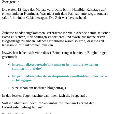
Zweigeteilt
Die ersten 12 Tage des Monats verbrachte ich in Namibia. Reisetage auf
einem anderen Kontinent. War nicht mit dem Fahrrad unterwegs, sondern
saß oft in einem Geländewagen. Die Zeit war berauschend.
Zuhause wieder angekommen, verbrachte ich viele Abende damit, tausende
Fotos zu sichten, Erinnerungen zu sortieren und Worte für meine ersten
Blogbeiträge zu finden. Manche Erlebnisse waren so groß, dass sie erst
langsam in mir ankommen mussten.
Inzwischen haben sich viele dieser Erinnerungen bereits in Blogbeiträgen
gesammelt.
https://heikeespeter.de/ankommen-in-namibia-zwischen-
staunen-und-weite/
https://heikeespeter.de/swakopmund-wo-atlantik-und-wueste-
sich-begegnen/
sitze schon am nächsten blogbeitrag:)
In den letzten Tagen tauchte dann mehrfach die Frage auf :
Soll ich überhaupt noch im September mit meinem Fahrrad den
Ostseeküstenradweg fahren?