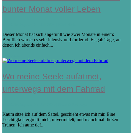
bunter Monat voller Leben
von
Heike Espeter
|
31. Juli 2026
|
Rückblicke
Dieser Monat hat sich angefühlt wie zwei Monate in einem:
Beruflich war er es sehr intensiv und fordernd. Es gab Tage, an
denen ich abends einfach...
mehr lesen
Wo meine Seele aufatmet,
unterwegs mit dem Fahrrad
von
Heike Espeter
|
28. Juli 2026
|
Natur & Radwege
Kaum sitze ich auf dem Sattel, geschieht etwas mit mir. Eine
Leichtigkeit ergreift mich, unvermittelt, und manchmal fließen
Tränen. Ich atme tief...