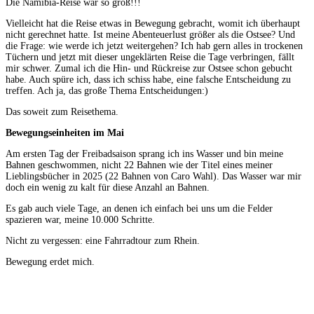
Die Namibia-Reise war so groß!!!
Vielleicht hat die Reise etwas in Bewegung gebracht, womit ich überhaupt
nicht gerechnet hatte. Ist meine Abenteuerlust größer als die Ostsee? Und
die Frage: wie werde ich jetzt weitergehen? Ich hab gern alles in trockenen
Tüchern und jetzt mit dieser ungeklärten Reise die Tage verbringen, fällt
mir schwer. Zumal ich die Hin- und Rückreise zur Ostsee schon gebucht
habe. Auch spüre ich, dass ich schiss habe, eine falsche Entscheidung zu
treffen. Ach ja, das große Thema Entscheidungen:)
Das soweit zum Reisethema.
Bewegungseinheiten im Mai
Am ersten Tag der Freibadsaison sprang ich ins Wasser und bin meine
Bahnen geschwommen, nicht 22 Bahnen wie der Titel eines meiner
Lieblingsbücher in 2025 (22 Bahnen von Caro Wahl). Das Wasser war mir
doch ein wenig zu kalt für diese Anzahl an Bahnen.
Es gab auch viele Tage, an denen ich einfach bei uns um die Felder
spazieren war, meine 10.000 Schritte.
Nicht zu vergessen: eine Fahrradtour zum Rhein.
Bewegung erdet mich.