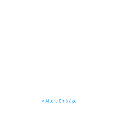
Heike Espeter
Viele Jahre schon schreibe ich meine Ged
vielleicht...
« Ältere Einträge