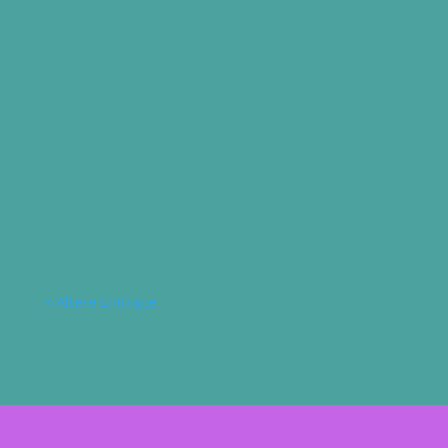
Heike Espeter
Nachmittagswolken. Welch ein schöner
Anblick. Ich frage mich, ob es meine
Lieblingswolken sind. Sitze auf meinem
Fahrrad, halte kurz inne und...
« Ältere Einträge