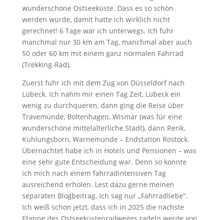
wunderschöne Ostseeküste. Dass es so schön
werden würde, damit hatte ich wirklich nicht
gerechnet! 6 Tage war ich unterwegs. Ich fuhr
manchmal nur 30 km am Tag, manchmal aber auch
50 oder 60 km mit einem ganz normalen Fahrrad
(Trekking-Rad).
Zuerst fuhr ich mit dem Zug von Düsseldorf nach
Lübeck. Ich nahm mir einen Tag Zeit, Lübeck ein
wenig zu durchqueren, dann ging die Reise über
Travemünde, Boltenhagen, Wismar (was für eine
wunderschöne mittelalterliche Stadt), dann Rerik,
Kühlungsborn, Warnemünde – Endstation Rostock.
Übernachtet habe ich in Hotels und Pensionen – was
eine sehr gute Entscheidung war. Denn so konnte
ich mich nach einem fahrradintensiven Tag
ausreichend erholen. Lest dazu gerne meinen
separaten Blogbeitrag. Ich sag nur „Fahrradliebe“.
Ich weiß schon jetzt, dass ich in 2025 die nächste
Etappe des Ostseeküstenradweges radeln werde von