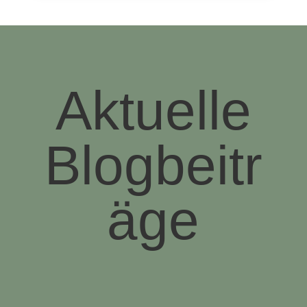
Aktuelle
Blogbeitr
äge