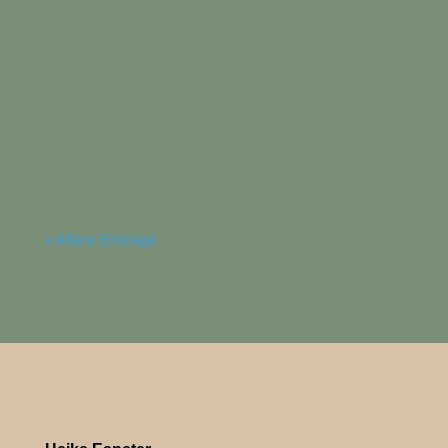
Heike Espeter
Kaum sitze ich auf dem Sattel, geschieht etwas
mit mir. Eine Leichtigkeit ergreift mich,
unvermittelt, und manchmal fließen Tränen.
Ich atme tief...
« Ältere Einträge