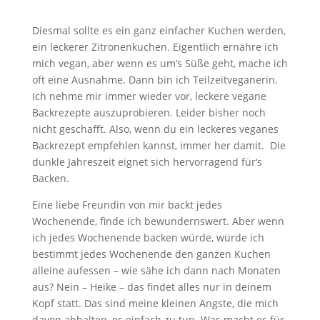
Diesmal sollte es ein ganz einfacher Kuchen werden,
ein leckerer Zitronenkuchen. Eigentlich ernähre ich
mich vegan, aber wenn es um’s Süße geht, mache ich
oft eine Ausnahme. Dann bin ich Teilzeitveganerin.
Ich nehme mir immer wieder vor, leckere vegane
Backrezepte auszuprobieren. Leider bisher noch
nicht geschafft. Also, wenn du ein leckeres veganes
Backrezept empfehlen kannst, immer her damit. Die
dunkle Jahreszeit eignet sich hervorragend für‘s
Backen.
Eine liebe Freundin von mir backt jedes
Wochenende, finde ich bewundernswert. Aber wenn
ich jedes Wochenende backen würde, würde ich
bestimmt jedes Wochenende den ganzen Kuchen
alleine aufessen – wie sähe ich dann nach Monaten
aus? Nein – Heike – das findet alles nur in deinem
Kopf statt. Das sind meine kleinen Ängste, die mich
davon abhalten, es einfach zu tun. Was macht es für