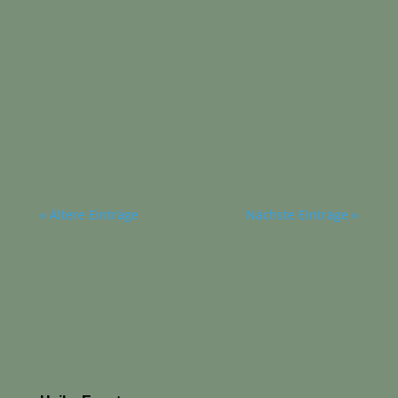
Heike Espeter
Kurz nach fünf. Die Sonne ist noch nicht
aufgegangen. Dunkel draußen. Der Himmel ist
verhangen mit dunklen Wolken. Stille. Ich liege
im Bett, und...
« Ältere Einträge
Nächste Einträge »