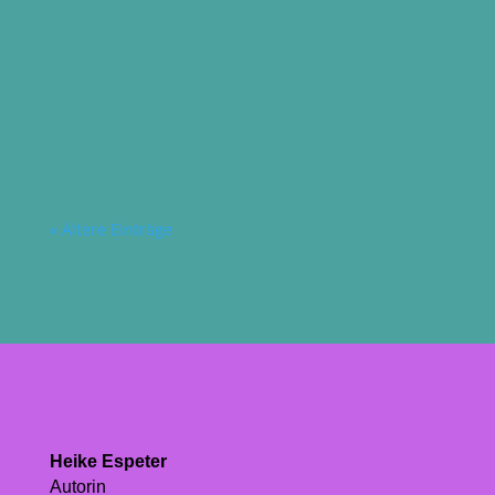
Heike Espeter
Nachmittagswolken. Welch ein schöner
Anblick. Ich frage mich, ob es meine
Lieblingswolken sind. Sitze auf meinem
Fahrrad, halte kurz inne und...
« Ältere Einträge
Heike Espeter
Autorin