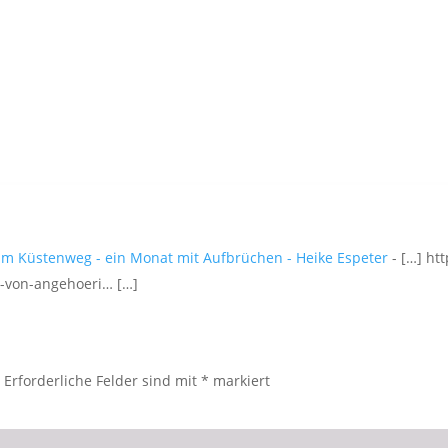
um Küstenweg - ein Monat mit Aufbrüchen - Heike Espeter
- […] ht
n-von-angehoeri… […]
.
Erforderliche Felder sind mit
*
markiert