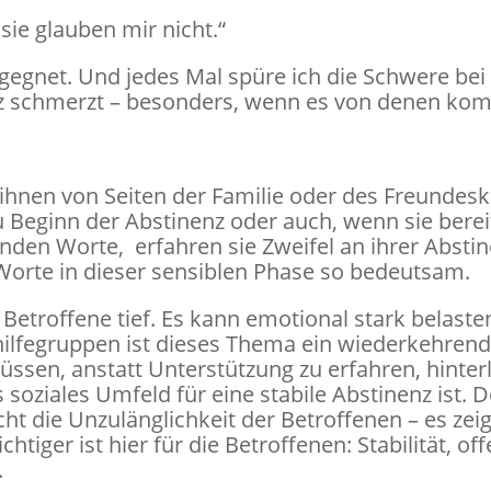
sie glauben mir nicht.“
gegnet. Und jedes Mal spüre ich die Schwere bei d
z schmerzt – besonders, wenn es von denen kom
 ihnen von Seiten der Familie oder des Freundes
u Beginn der Abstinenz oder auch, wenn sie berei
den Worte, erfahren sie Zweifel an ihrer Absti
orte in dieser sensiblen Phase so bedeutsam.
e Betroffene tief. Es kann emotional stark belast
sthilfegruppen ist dieses Thema ein wiederkehre
müssen, anstatt Unterstützung zu erfahren, hinte
s soziales Umfeld für eine stabile Abstinenz ist.
ht die Unzulänglichkeit der Betroffenen – es zeigt
iger ist hier für die Betroffenen: Stabilität, o
.