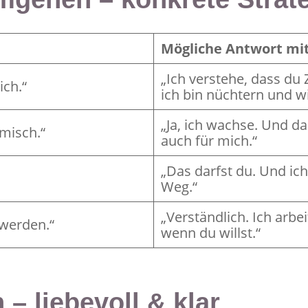
Mögliche Antwort mi
„Ich verstehe, dass du 
ich.“
ich bin nüchtern und wil
„Ja, ich wachse. Und d
omisch.“
auch für mich.“
„Das darfst du. Und ic
Weg.“
„Verständlich. Ich arbe
 werden.“
wenn du willst.“
– liebevoll & klar